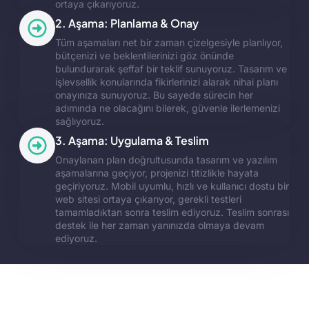
ortaya çıkarıyoruz.
2. Aşama: Planlama & Onay
Tüm aşamaları net bir zaman çizelgesiyle planlıyor,
bütçenizi ve beklentilerinizi göz önünde
bulundurarak şeffaf bir teklif sunuyoruz. Tasarım ve
işlevsellik konularında fikirlerinizi alarak nihai planı
onayınıza sunuyoruz. Bu sayede sürecin her
adımında ne olacağını bilerek, güvenle ilerlemenizi
sağlıyoruz.
3. Aşama: Uygulama & Teslim
Onaylanan plan doğrultusunda tasarım ve yazılım
aşamalarına geçiyor, projenizi titizlikle hayata
geçiriyoruz. Mobil uyumlu, hızlı ve kullanıcı dostu bir
web sitesi ortaya çıkarıyor, gerekli testleri
tamamladıktan sonra teslim ediyoruz. Teslim sonrası
destek ile her zaman yanınızda olmaya devam
ediyoruz.