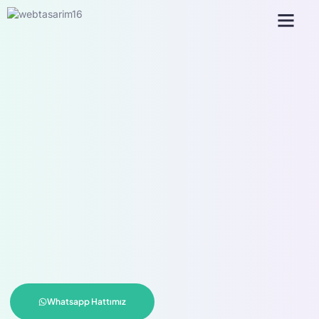
Sık Sorulan Sorula
Whatsapp Hattımız