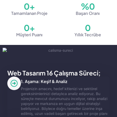
0
+
%
0
Tamamlanan Proje
Başarı Oranı
0
+
0
Müşteri Puanı
Yıllık Tecrübe
Web Tasarım 16 Çalışma Süreci;
1. Aşama: Keşif & Analiz
Projenizin amacını, hedef kitlenizi ve sektörel
gereksinimlerinizi detaylıca analiz ediyoruz. Bu
süreçte mevcut durumunuzu inceliyor, rakip analizi
yapıyor ve markanıza en uygun dijital stratejiyi
belirliyoruz. Böylece doğru temeller üzerine inşa
edilmiş, uzun vadeli başarı getirecek bir proje planı