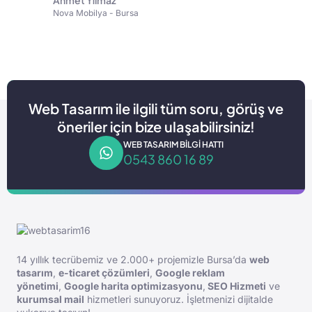
Nova Mobilya - Bursa
Web Tasarım ile ilgili tüm soru, görüş ve
öneriler için bize ulaşabilirsiniz!
WEB TASARIM BILGI HATTI
0543 860 16 89
14 yıllık tecrübemiz ve 2.000+ projemizle Bursa’da
web
tasarım
,
e-ticaret çözümleri
,
Google reklam
yönetimi
,
Google harita optimizasyonu
,
SEO Hizmeti
ve
kurumsal mail
hizmetleri sunuyoruz. İşletmenizi dijitalde