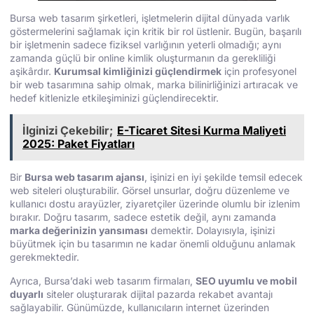
Bursa web tasarım şirketleri, işletmelerin dijital dünyada varlık
göstermelerini sağlamak için kritik bir rol üstlenir. Bugün, başarılı
bir işletmenin sadece fiziksel varlığının yeterli olmadığı; aynı
zamanda güçlü bir online kimlik oluşturmanın da gerekliliği
aşikârdır.
Kurumsal kimliğinizi güçlendirmek
için profesyonel
bir web tasarımına sahip olmak, marka bilinirliğinizi artıracak ve
hedef kitlenizle etkileşiminizi güçlendirecektir.
İlginizi Çekebilir;
E-Ticaret Sitesi Kurma Maliyeti
2025: Paket Fiyatları
Bir
Bursa web tasarım ajansı
, işinizi en iyi şekilde temsil edecek
web siteleri oluşturabilir. Görsel unsurlar, doğru düzenleme ve
kullanıcı dostu arayüzler, ziyaretçiler üzerinde olumlu bir izlenim
bırakır. Doğru tasarım, sadece estetik değil, aynı zamanda
marka değerinizin yansıması
demektir. Dolayısıyla, işinizi
büyütmek için bu tasarımın ne kadar önemli olduğunu anlamak
gerekmektedir.
Ayrıca, Bursa’daki web tasarım firmaları,
SEO
uyumlu ve mobil
duyarlı
siteler oluşturarak dijital pazarda rekabet avantajı
sağlayabilir. Günümüzde, kullanıcıların internet üzerinden