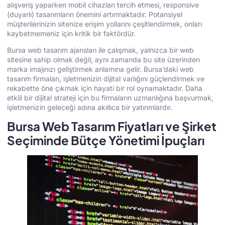
alışveriş yaparken mobil cihazları tercih etmesi, responsive
(duyarlı) tasarımların önemini artırmaktadır. Potansiyel
müşterilerinizin sitenize erişim yollarını çeşitlendirmek, onları
kaybetmemeniz için kritik bir faktördür.
Bursa web tasarım ajansları ile çalışmak, yalnızca bir web
sitesine sahip olmak değil, aynı zamanda bu site üzerinden
marka imajınızı geliştirmek anlamına gelir. Bursa’daki web
tasarım firmaları, işletmenizin dijital varlığını güçlendirmek ve
rekabette öne çıkmak için hayati bir rol oynamaktadır. Daha
etkili bir dijital strateji için bu firmaların uzmanlığına başvurmak,
işletmenizin geleceği adına akıllıca bir yatırımlardır.
Bursa Web Tasarım Fiyatları ve Şirket
Seçiminde Bütçe Yönetimi İpuçları