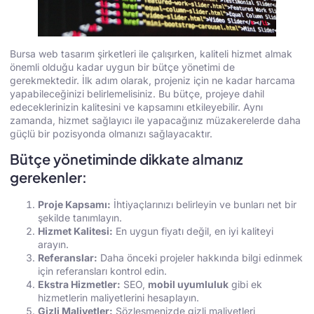
Bursa web tasarım şirketleri ile çalışırken, kaliteli hizmet almak
önemli olduğu kadar uygun bir bütçe yönetimi de
gerekmektedir. İlk adım olarak, projeniz için ne kadar harcama
yapabileceğinizi belirlemelisiniz. Bu bütçe, projeye dahil
edeceklerinizin kalitesini ve kapsamını etkileyebilir. Aynı
zamanda, hizmet sağlayıcı ile yapacağınız müzakerelerde daha
güçlü bir pozisyonda olmanızı sağlayacaktır.
Bütçe yönetiminde dikkate almanız
gerekenler:
Proje Kapsamı:
İhtiyaçlarınızı belirleyin ve bunları net bir
şekilde tanımlayın.
Hizmet Kalitesi:
En uygun fiyatı değil, en iyi kaliteyi
arayın.
Referanslar:
Daha önceki projeler hakkında bilgi edinmek
için referansları kontrol edin.
Ekstra Hizmetler:
SEO,
mobil uyumluluk
gibi ek
hizmetlerin maliyetlerini hesaplayın.
Gizli Maliyetler:
Sözleşmenizde gizli maliyetleri