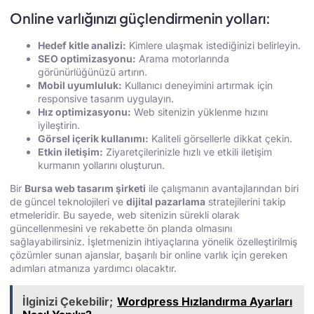
Online varlığınızı güçlendirmenin yolları:
Hedef kitle analizi:
Kimlere ulaşmak istediğinizi belirleyin.
SEO optimizasyonu:
Arama motorlarında
görünürlüğünüzü artırın.
Mobil uyumluluk:
Kullanıcı deneyimini artırmak için
responsive tasarım uygulayın.
Hız optimizasyonu:
Web sitenizin yüklenme hızını
iyileştirin.
Görsel içerik kullanımı:
Kaliteli görsellerle dikkat çekin.
Etkin iletişim:
Ziyaretçilerinizle hızlı ve etkili iletişim
kurmanın yollarını oluşturun.
Bir
Bursa web tasarım şirketi
ile çalışmanın avantajlarından biri
de güncel teknolojileri ve
dijital pazarlama
stratejilerini takip
etmeleridir. Bu sayede, web sitenizin sürekli olarak
güncellenmesini ve rekabette ön planda olmasını
sağlayabilirsiniz. İşletmenizin ihtiyaçlarına yönelik özelleştirilmiş
çözümler sunan ajanslar, başarılı bir online varlık için gereken
adımları atmanıza yardımcı olacaktır.
İlginizi Çekebilir;
Wordpress Hızlandırma Ayarları