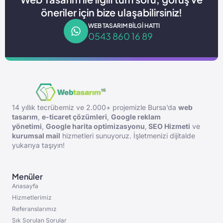
öneriler için bize ulaşabilirsiniz!
WEB TASARIM BILGI HATTI
0543 860 16 89
14 yıllık tecrübemiz ve 2.000+ projemizle Bursa’da
web
tasarım
,
e-ticaret çözümleri
,
Google reklam
yönetimi
,
Google harita optimizasyonu
,
SEO Hizmeti
ve
kurumsal mail
hizmetleri sunuyoruz. İşletmenizi dijitalde
yukarıya taşıyın!
Menüler
Anasayfa
Hizmetlerimiz
Referanslarımız
Sık Sorulan Sorular