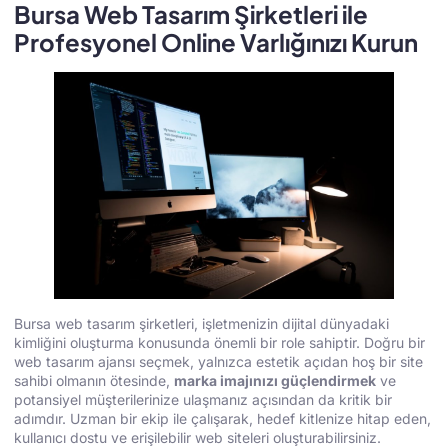
Bursa Web Tasarım Şirketleri ile
Profesyonel Online Varlığınızı Kurun
Bursa web tasarım şirketleri, işletmenizin dijital dünyadaki
kimliğini oluşturma konusunda önemli bir role sahiptir. Doğru bir
web tasarım ajansı seçmek, yalnızca estetik açıdan hoş bir site
sahibi olmanın ötesinde,
marka imajınızı güçlendirmek
ve
potansiyel müşterilerinize ulaşmanız açısından da kritik bir
adımdır. Uzman bir ekip ile çalışarak, hedef kitlenize hitap eden,
kullanıcı dostu ve erişilebilir web siteleri oluşturabilirsiniz.