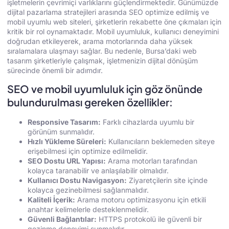
işletmelerin çevrimiçi varlıklarını güçlendirmektedir. Günümüzde
dijital pazarlama stratejileri arasında SEO optimize edilmiş ve
mobil uyumlu web siteleri, şirketlerin rekabette öne çıkmaları için
kritik bir rol oynamaktadır. Mobil uyumluluk, kullanıcı deneyimini
doğrudan etkileyerek, arama motorlarında daha yüksek
sıralamalara ulaşmayı sağlar. Bu nedenle, Bursa’daki web
tasarım şirketleriyle çalışmak, işletmenizin dijital dönüşüm
sürecinde önemli bir adımdır.
SEO ve mobil uyumluluk için göz önünde
bulundurulması gereken özellikler:
Responsive Tasarım:
Farklı cihazlarda uyumlu bir
görünüm sunmalıdır.
Hızlı Yükleme Süreleri:
Kullanıcıların beklemeden siteye
erişebilmesi için optimize edilmelidir.
SEO Dostu URL Yapısı:
Arama motorları tarafından
kolayca taranabilir ve anlaşılabilir olmalıdır.
Kullanıcı Dostu Navigasyon:
Ziyaretçilerin site içinde
kolayca gezinebilmesi sağlanmalıdır.
Kaliteli İçerik:
Arama motoru optimizasyonu için etkili
anahtar kelimelerle desteklenmelidir.
Güvenli Bağlantılar:
HTTPS protokolü ile güvenli bir
gezinme deneyimi sunmalıdır.