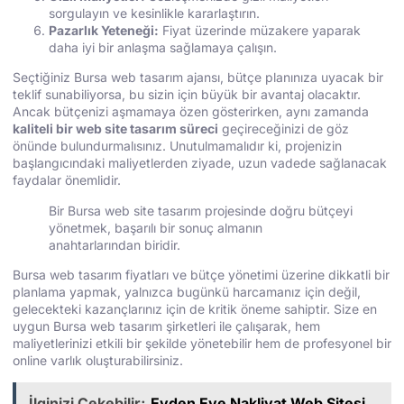
sorgulayın ve kesinlikle kararlaştırın.
Pazarlık Yeteneği:
Fiyat üzerinde müzakere yaparak
daha iyi bir anlaşma sağlamaya çalışın.
Seçtiğiniz Bursa web tasarım ajansı, bütçe planınıza uyacak bir
teklif sunabiliyorsa, bu sizin için büyük bir avantaj olacaktır.
Ancak bütçenizi aşmamaya özen gösterirken, aynı zamanda
kaliteli bir web site tasarım süreci
geçireceğinizi de göz
önünde bulundurmalısınız. Unutulmamalıdır ki, projenizin
başlangıcındaki maliyetlerden ziyade, uzun vadede sağlanacak
faydalar önemlidir.
Bir Bursa web site tasarım projesinde doğru bütçeyi
yönetmek, başarılı bir sonuç almanın
anahtarlarından biridir.
Bursa web tasarım fiyatları ve bütçe yönetimi üzerine dikkatli bir
planlama yapmak, yalnızca bugünkü harcamanız için değil,
gelecekteki kazançlarınız için de kritik öneme sahiptir. Size en
uygun Bursa web tasarım şirketleri ile çalışarak, hem
maliyetlerinizi etkili bir şekilde yönetebilir hem de profesyonel bir
online varlık oluşturabilirsiniz.
İlginizi Çekebilir;
Evden Eve Nakliyat Web Sitesi